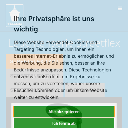
" />
Ihre Privatsphäre ist uns
wichtig
Leuchtenserie Streetflex
Diese Website verwendet Cookies und
Targeting Technologien, um Ihnen ein
besseres Internet-Erlebnis zu ermöglichen und
STREETFLEX TYP 1
die Werbung, die Sie sehen, besser an Ihre
Bedürfnisse anzupassen. Diese Technologien
STREETFLEX TYP 2
nutzen wir außerdem, um Ergebnisse zu
messen, um zu verstehen, woher unsere
STREETFLEX TYP 3
DOWNLOAD
Besucher kommen oder um unsere Website
weiter zu entwickeln.
Alle akzeptieren
Ich lehne ab