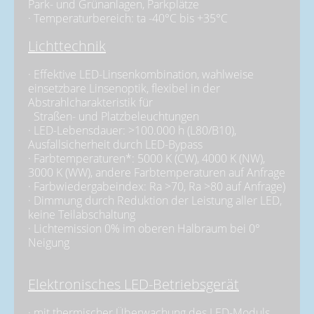
Park- und Grünanlagen, Parkplätze
· Temperaturbereich: ta -40°C bis +35°C
Lichttechnik
· Effektive LED-Linsenkombination, wahlweise
einsetzbare Linsenoptik, flexibel in der
Abstrahlcharakteristik für
Straßen- und Platzbeleuchtungen
· LED-Lebensdauer: >100.000 h (L80/B10),
Ausfallsicherheit durch LED-Bypass
· Farbtemperaturen*: 5000 K (CW), 4000 K (NW),
3000 K (WW), andere Farbtemperaturen auf Anfrage
· Farbwiedergabeindex: Ra >70, Ra >80 auf Anfrage)
· Dimmung durch Reduktion der Leistung aller LED,
keine Teilabschaltung
· Lichtemission 0% im oberen Halbraum bei 0°
Neigung
Elektronisches LED-Betriebsgerät
· mit thermischer Überwachung des LED-Moduls