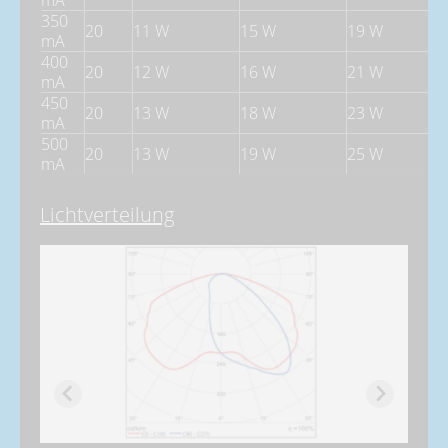
350
20
11 W
15 W
19 W
mA
400
20
12 W
16 W
21 W
mA
450
20
13 W
18 W
23 W
mA
500
20
13 W
19 W
25 W
mA
Lichtverteilung