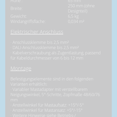
Höhe :
65 mm
250 mm (ohne
Breite:
Designteil)
Gewicht:
6,5 kg
Windangriffsfläche:
0,034 m²
Elektrischer Anschluss
· Anschlussklemme bis 2,5 mm²
· DALI-Anschlussklemme bis 2,5 mm²
· Kabelverschraubung als Zugentlastung, passend
für Kabeldurchmesser von 6 bis 12 mm
Montage
Befestigungselemente sind in den folgenden
Varianten erhältlich:
· Variabler Mastadapter mit verstellbarem
Neigungswinkel, 5°-Schritte, Zopfmaße 48/60/76
mm
· Anstellwinkel für Mastaufsatz: +15°/-5°
· Anstellwinkel für Mastansatz: +5°/-15°
· Weitere Hinweise siehe Betriebs-/