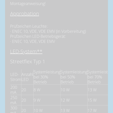
Montageanweisung!
Approbation
Prüfzeichen Leuchte:
· ENEC 10, VDE, VDE EMV (in Vorbereitung)
Prüfzeichen LED-Betriebsgerät:
· ENEC 10, VDE, VDE EMV
LED-System**
Streetflex Typ 1
Systemleistung
Systemleistung
Systemleistun
LED-
Anzahl
bei 30%
bei 50%
bei 70%
Strom
LED
Betrieb
Betrieb
Betrieb
200
20
8 W
10 W
13 W
mA
250
20
9 W
12 W
15 W
mA
300
20
10 W
13 W
17 W
mA