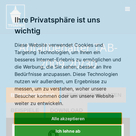
" />
Ihre Privatsphäre ist uns
wichtig
Abfallbehälter TAB-
Diese Website verwendet Cookies und
Targeting Technologien, um Ihnen ein
besseres Internet-Erlebnis zu ermöglichen und
2009.20/30
die Werbung, die Sie sehen, besser an Ihre
Bedürfnisse anzupassen. Diese Technologien
nutzen wir außerdem, um Ergebnisse zu
messen, um zu verstehen, woher unsere
BESCHREIBUNG
TECHNISCHE DATEN
Besucher kommen oder um unsere Website
weiter zu entwickeln.
BEISPIELE
DOWNLOAD
Alle akzeptieren
Ich lehne ab