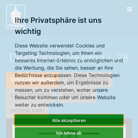
" />
Ihre Privatsphäre ist uns
wichtig
Diese Website verwendet Cookies und
Dekorative Leuchte L 28
Targeting Technologien, um Ihnen ein
besseres Internet-Erlebnis zu ermöglichen und
die Werbung, die Sie sehen, besser an Ihre
Bedürfnisse anzupassen. Diese Technologien
BESCHREIBUNG
AUSSTATTUNG
nutzen wir außerdem, um Ergebnisse zu
messen, um zu verstehen, woher unsere
LICHTTECHNIK
BEISPIELE
Besucher kommen oder um unsere Website
weiter zu entwickeln.
DOWNLOAD
Alle akzeptieren
Ich lehne ab